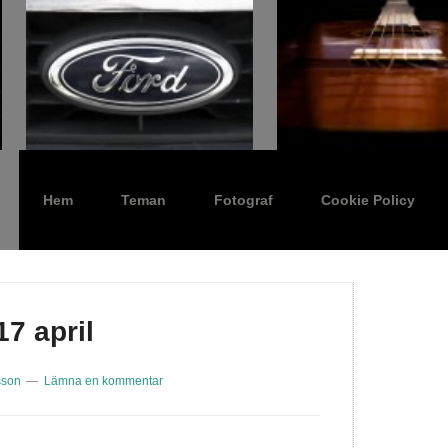
Hem
Teman
Fotograf
Cookie Policy
17 april
sson
Lämna en kommentar