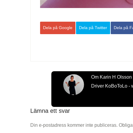
Dela
på Google
Dela på Twitter
Dela
på F
Om
Karin H Olsson
Driver KoBoToLo - 
Lämna ett svar
Din e-postadress kommer inte publiceras.
Obliga