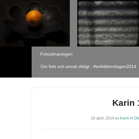
Fotoutmaningen
Om foto och annat viktigt - #enbildomdagen2014
Karin 
18 april, 2014
av
Karin H Ol