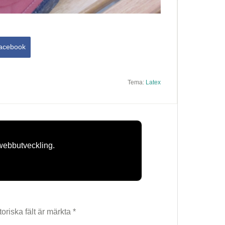
acebook
Tema:
Latex
webbutveckling.
toriska fält är märkta
*