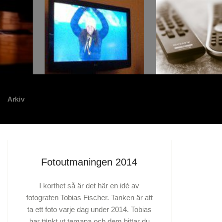
Arkiv
Fotoutmaningen 2014
I korthet så är det här en idé av
fotografen Tobias Fischer. Tanken är att
ta ett foto varje dag under 2014. Tobias
har tänkt ut temana och dem hittar du