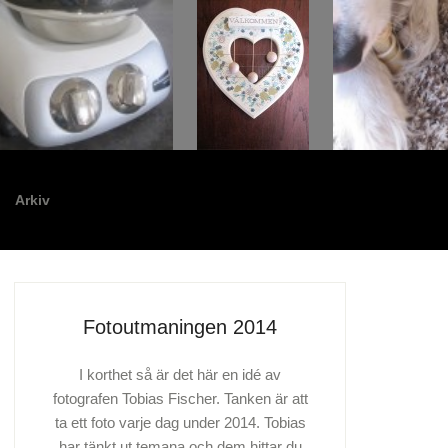
Arkiv
Fotoutmaningen 2014
I korthet så är det här en idé av
fotografen Tobias Fischer. Tanken är att
ta ett foto varje dag under 2014. Tobias
har tänkt ut temana och dem hittar du