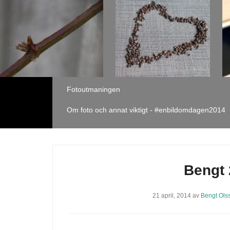
Fotoutmaningen
Om foto och annat viktigt - #enbildomdagen2014
Bengt 
21 april, 2014
av
Bengt Ols