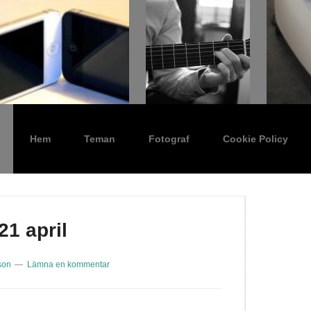
Hem
Teman
Fotograf
Cookie Policy
21 april
son
Lämna en kommentar