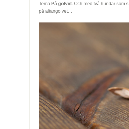
Tema
På golvet
. Och med två hundar som spri
på altangolvet…