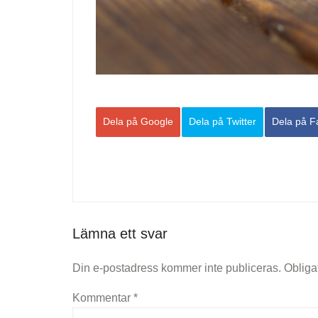
Dela
på Google
Dela på Twitter
Dela
på F
Lämna ett svar
Din e-postadress kommer inte publiceras.
Obliga
Kommentar
*