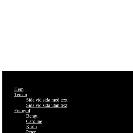
Fotoutmaningen
Om foto och annat viktigt - #enbildomdagen2014
Hem
Teman
Sida vid sida med text
Sida vid sida utan text
Fotograf
Bengt
Caroline
Karin
Peter