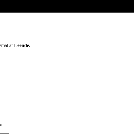
temat är
Leende
.
*