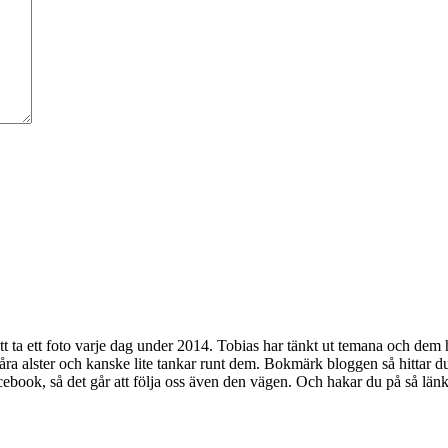
att ta ett foto varje dag under 2014. Tobias har tänkt ut temana och dem 
a alster och kanske lite tankar runt dem. Bokmärk bloggen så hittar du l
ebook, så det går att följa oss även den vägen. Och hakar du på så länka