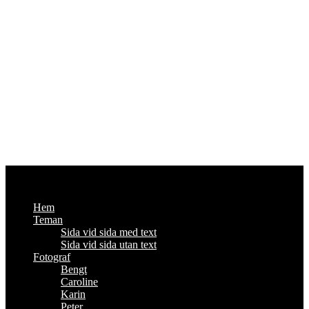
Fotoutmaningen
Om foto och annat viktigt - #enbildomdagen2014
Hem
Teman
Sida vid sida med text
Sida vid sida utan text
Fotograf
Bengt
Caroline
Karin
Peter