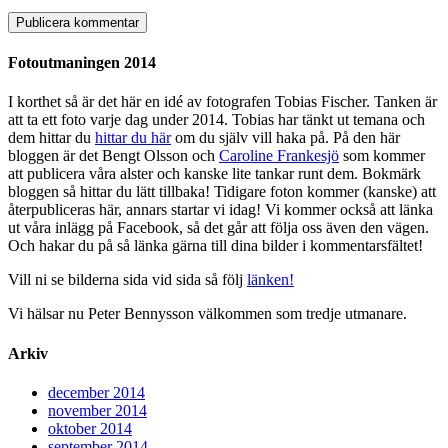
Fotoutmaningen 2014
I korthet så är det här en idé av fotografen Tobias Fischer. Tanken är
att ta ett foto varje dag under 2014. Tobias har tänkt ut temana och
dem hittar du
hittar du här
om du själv vill haka på. På den här
bloggen är det Bengt Olsson och
Caroline Frankesjö
som kommer
att publicera våra alster och kanske lite tankar runt dem. Bokmärk
bloggen så hittar du lätt tillbaka! Tidigare foton kommer (kanske) att
återpubliceras här, annars startar vi idag! Vi kommer också att länka
ut våra inlägg på Facebook, så det går att följa oss även den vägen.
Och hakar du på så länka gärna till dina bilder i kommentarsfältet!
Vill ni se bilderna sida vid sida så följ
länken!
Vi hälsar nu Peter Bennysson välkommen som tredje utmanare.
Arkiv
december 2014
november 2014
oktober 2014
september 2014