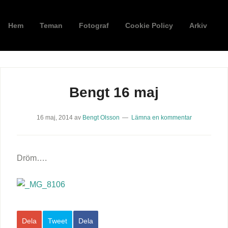
Hem
Teman
Fotograf
Cookie Policy
Arkiv
Bengt 16 maj
16 maj, 2014
av
Bengt Olsson
Lämna en kommentar
Dröm….
Dela
Tweet
Dela