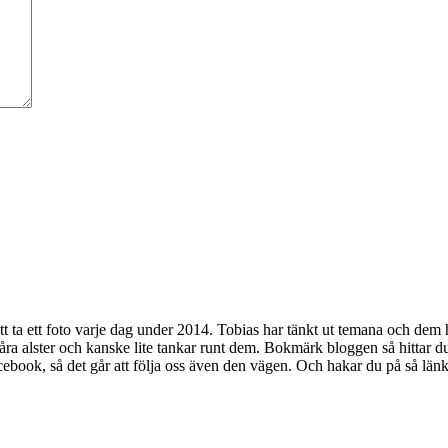
att ta ett foto varje dag under 2014. Tobias har tänkt ut temana och dem 
a alster och kanske lite tankar runt dem. Bokmärk bloggen så hittar du l
ebook, så det går att följa oss även den vägen. Och hakar du på så länka