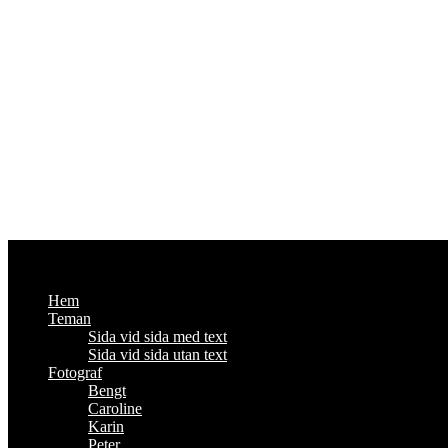
Fotoutmaningen
Om foto och annat viktigt - #enbildomdagen2014
Hem
Teman
Sida vid sida med text
Sida vid sida utan text
Fotograf
Bengt
Caroline
Karin
Peter