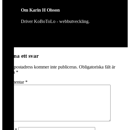
Om
Karin H Olsson
Driver KoBoToLo - webbutveckling.
Lämna ett svar
Din e-postadress kommer inte publiceras.
Obligatoriska fält är
märkta
*
Kommentar
*
Namn
*