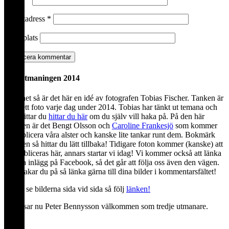
E-postadress
*
Webbplats
Fotoutmaningen 2014
I korthet så är det här en idé av fotografen Tobias Fischer. Tanken är
att ta ett foto varje dag under 2014. Tobias har tänkt ut temana och
dem hittar du
hittar du här
om du själv vill haka på. På den här
bloggen är det Bengt Olsson och
Caroline Frankesjö
som kommer
att publicera våra alster och kanske lite tankar runt dem. Bokmärk
bloggen så hittar du lätt tillbaka! Tidigare foton kommer (kanske) att
återpubliceras här, annars startar vi idag! Vi kommer också att länka
ut våra inlägg på Facebook, så det går att följa oss även den vägen.
Och hakar du på så länka gärna till dina bilder i kommentarsfältet!
Vill ni se bilderna sida vid sida så följ
länken!
Vi hälsar nu Peter Bennysson välkommen som tredje utmanare.
Arkiv