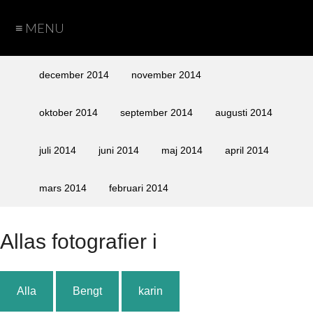
≡ MENU
Hem
Teman
Fotograf
Cookie
Arkiv
december 2014
november 2014
Policy
Sida
Sida
Bengt
Caroline
Karin
Peter
oktober 2014
september 2014
augusti 2014
vid
vid
juli 2014
juni 2014
maj 2014
april 2014
sida
sida
med
utan
mars 2014
februari 2014
text
text
Alla
s fotografier i
Alla
Bengt
karin