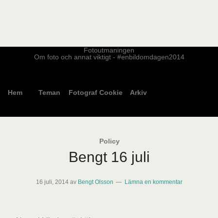
Fotoutmaningen
Om foto och annat viktigt - #enbildomdagen2014
Hem
Teman
Fotograf
Cookie
Arkiv
Policy
Bengt 16 juli
16 juli, 2014
av
Bengt Olsson
Lämna en kommentar