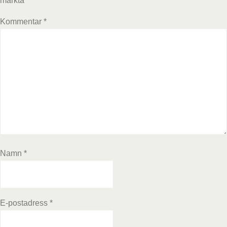
märkta
*
Kommentar
*
Namn
*
E-postadress
*