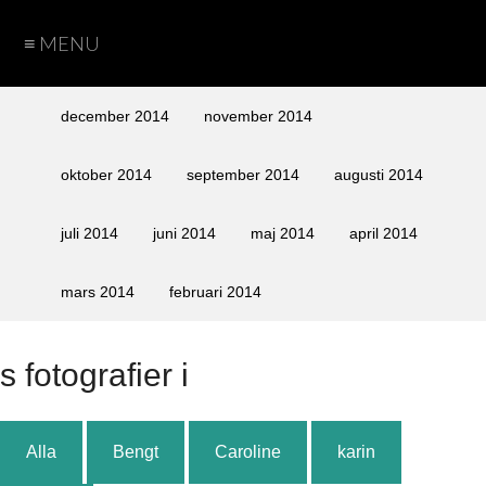
≡ MENU
Hem
Teman
Fotograf
Cookie
Arkiv
december 2014
november 2014
Policy
Sida
Sida
Bengt
Caroline
Karin
Peter
oktober 2014
september 2014
augusti 2014
vid
vid
juli 2014
juni 2014
maj 2014
april 2014
sida
sida
med
utan
mars 2014
februari 2014
text
text
s fotografier i
Alla
Bengt
Caroline
karin