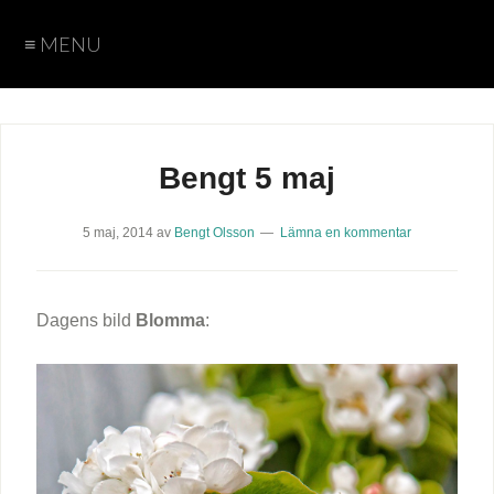
≡ MENU
Hem
Teman
Fotograf
Cookie
Arkiv
Policy
Sida
Sida
Bengt
Caroline
Karin
Peter
Bengt 5 maj
vid
vid
5 maj, 2014
av
Bengt Olsson
Lämna en kommentar
sida
sida
med
utan
Dagens bild
Blomma
:
text
text