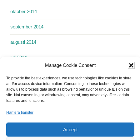
oktober 2014
september 2014
augusti 2014
juli 2014
Manage Cookie Consent
juni 2014
To provide the best experiences, we use technologies like cookies to store
and/or access device information. Consenting to these technologies will
maj 2014
allow us to process data such as browsing behavior or unique IDs on this
site. Not consenting or withdrawing consent, may adversely affect certain
features and functions.
april 2014
Hantera tjänster
mars 2014
Accept
februari 2014