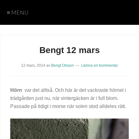
≡ MENU
Hem
Teman
Fotograf
Cookie
Arkiv
Policy
Sida
Sida
Bengt
Caroline
Karin
Peter
Bengt 12 mars
vid
vid
12 mars, 2014
av
Bengt Olsson
Lämna en kommentar
sida
sida
med
utan
Hörn
var det alltså. Och här är det vackraste hörnet i
text
text
trädgården just nu, när vintergäcken är i full blom.
Passade på tidigt i morse när solen stod alldeles rätt.