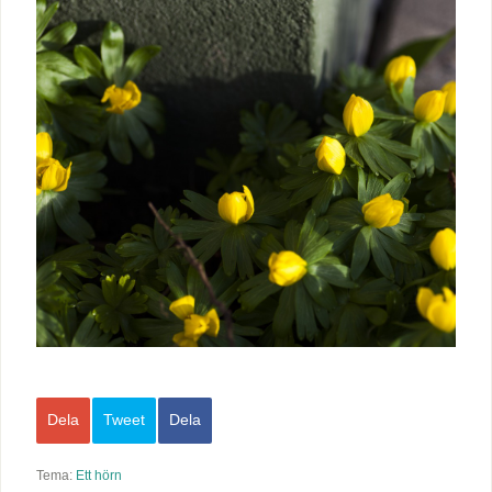
Dela
Tweet
Dela
Tema:
Ett hörn