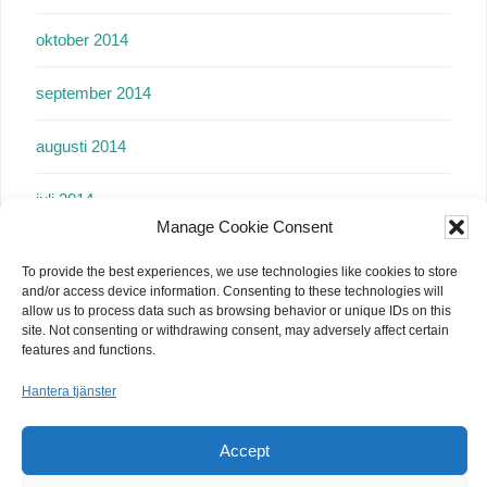
oktober 2014
september 2014
augusti 2014
juli 2014
Manage Cookie Consent
juni 2014
To provide the best experiences, we use technologies like cookies to store
and/or access device information. Consenting to these technologies will
maj 2014
allow us to process data such as browsing behavior or unique IDs on this
site. Not consenting or withdrawing consent, may adversely affect certain
features and functions.
april 2014
Hantera tjänster
mars 2014
Accept
februari 2014