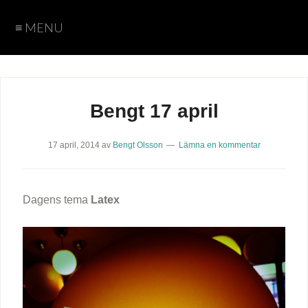
≡ MENU
Hem
Teman
Fotograf
Cookie
Arkiv
Policy
Sida
Sida
Bengt
Caroline
Karin
Peter
Bengt 17 april
vid
vid
17 april, 2014
av
Bengt Olsson
Lämna en kommentar
sida
sida
med
utan
Dagens tema
Latex
text
text