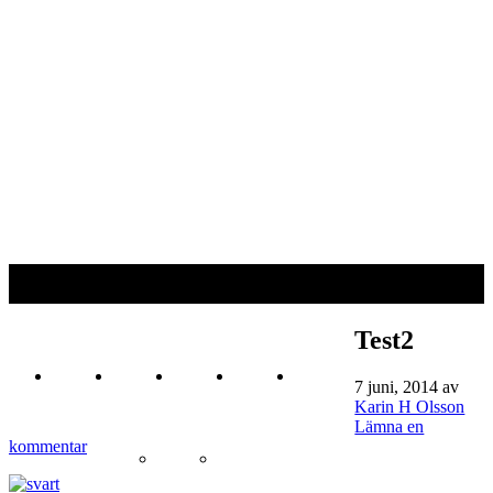
Fotoutmaningen
Om foto och annat viktigt - #enbildomdagen2014
Test2
Hem
Teman
Fotograf
Cookie
Arkiv
7 juni, 2014
av
Karin H Olsson
Lämna en
kommentar
Sida vid sida med text
Bengt
Policy