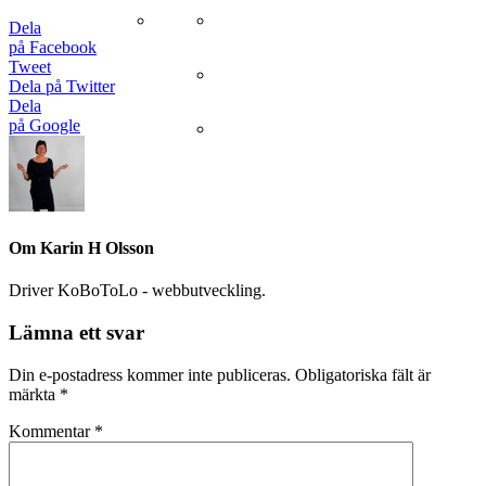
Sida vid sida utan text
Caroline
Dela
på Facebook
Tweet
Karin
Dela på Twitter
Dela
på Google
Peter
Om
Karin H Olsson
Driver KoBoToLo - webbutveckling.
Lämna ett svar
Din e-postadress kommer inte publiceras.
Obligatoriska fält är
märkta
*
Kommentar
*