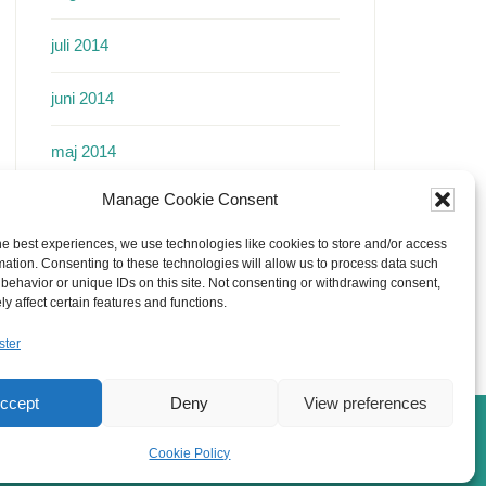
juli 2014
juni 2014
maj 2014
Manage Cookie Consent
april 2014
he best experiences, we use technologies like cookies to store and/or access
mars 2014
mation. Consenting to these technologies will allow us to process data such
behavior or unique IDs on this site. Not consenting or withdrawing consent,
y affect certain features and functions.
februari 2014
ster
ccept
Deny
View preferences
Cookie Policy