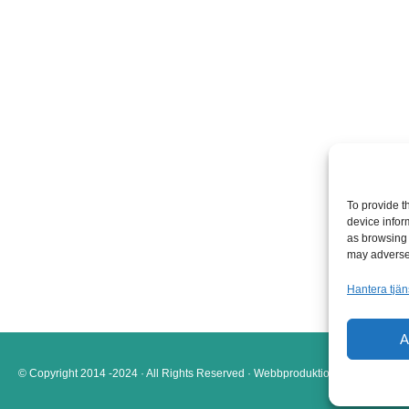
To provide t
device infor
as browsing 
may adversel
Hantera tjän
A
© Copyright 2014 -2024 · All Rights Reserved · Webbproduktion
KoBoToLo