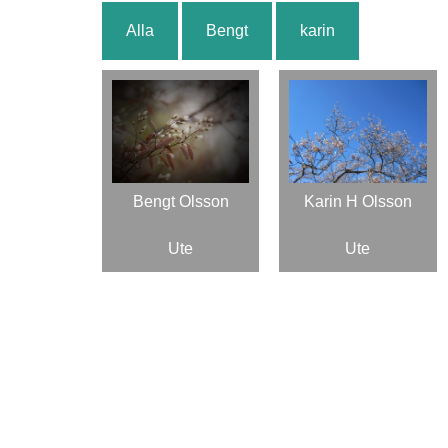
Alla
Bengt
karin
Bengt Olsson
Karin H Olsson
Ute
Ute