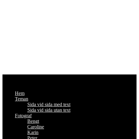
Fotoutmaningen
Om foto och annat viktigt - #enbildomdagen2014
Hem
Teman
Sida vid sida med text
Sida vid sida utan text
Fotograf
Bengt
Caroline
Karin
Peter