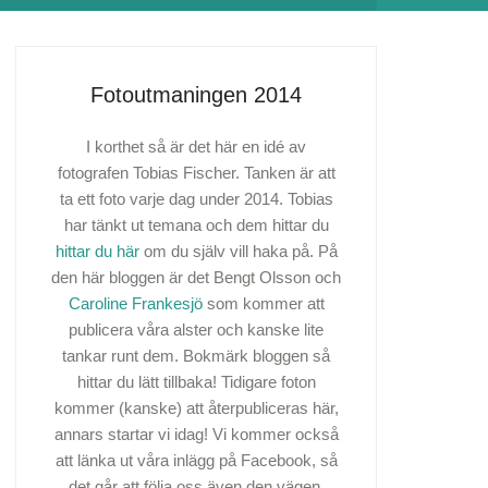
Fotoutmaningen 2014
I korthet så är det här en idé av
fotografen Tobias Fischer. Tanken är att
ta ett foto varje dag under 2014. Tobias
har tänkt ut temana och dem hittar du
hittar du här
om du själv vill haka på. På
den här bloggen är det Bengt Olsson och
Caroline Frankesjö
som kommer att
publicera våra alster och kanske lite
tankar runt dem. Bokmärk bloggen så
hittar du lätt tillbaka! Tidigare foton
kommer (kanske) att återpubliceras här,
annars startar vi idag! Vi kommer också
att länka ut våra inlägg på Facebook, så
det går att följa oss även den vägen.