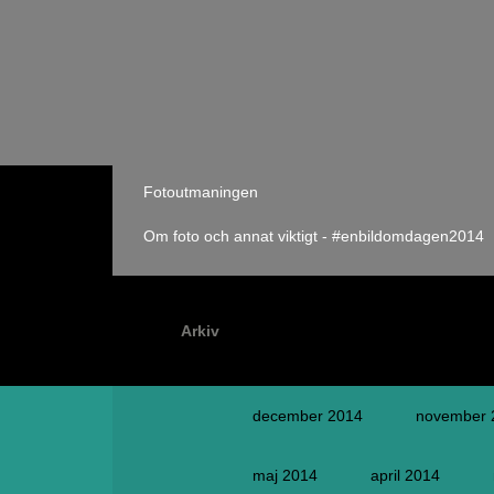
Fotoutmaningen
Om foto och annat viktigt - #enbildomdagen2014
Arkiv
december 2014
november 
maj 2014
april 2014