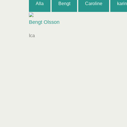
Alla
Bengt
Caroline
karin
Bengt Olsson
Ica