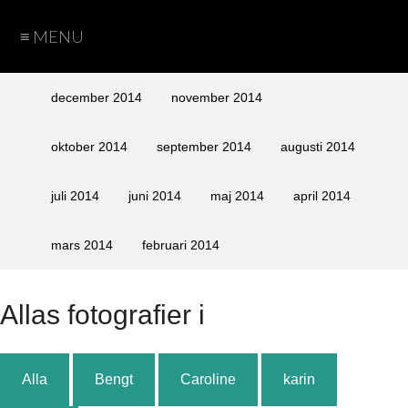
≡ MENU
Hem
Teman
Fotograf
Cookie
Arkiv
december 2014
november 2014
Policy
Sida
Sida
Bengt
Caroline
Karin
Peter
oktober 2014
september 2014
augusti 2014
vid
vid
juli 2014
juni 2014
maj 2014
april 2014
sida
sida
med
utan
mars 2014
februari 2014
text
text
Alla
s fotografier i
Alla
Bengt
Caroline
karin