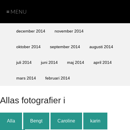
≡ MENU
Hem
Teman
Fotograf
Cookie
Arkiv
december 2014
november 2014
Policy
Sida
Sida
Bengt
Caroline
Karin
Peter
oktober 2014
september 2014
augusti 2014
vid
vid
juli 2014
juni 2014
maj 2014
april 2014
sida
sida
med
utan
mars 2014
februari 2014
text
text
Alla
s fotografier i
Alla
Bengt
Caroline
karin