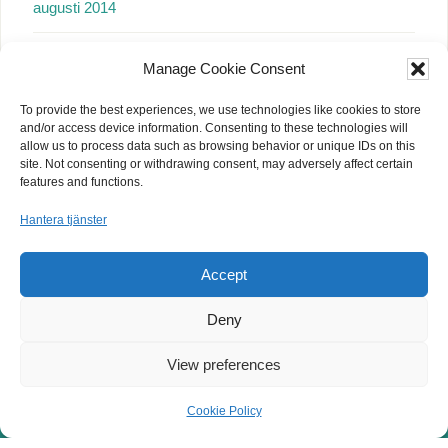
augusti 2014
juli 2014
Manage Cookie Consent
juni 2014
To provide the best experiences, we use technologies like cookies to store
and/or access device information. Consenting to these technologies will
allow us to process data such as browsing behavior or unique IDs on this
maj 2014
site. Not consenting or withdrawing consent, may adversely affect certain
features and functions.
april 2014
Hantera tjänster
mars 2014
Accept
februari 2014
Deny
View preferences
© Copyright 2014 -2024 · All Rights Reserved · Webbproduktion
KoBoToLo
Cookie Policy