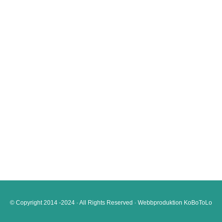
© Copyright 2014 -2024 · All Rights Reserved · Webbproduktion
KoBoToLo