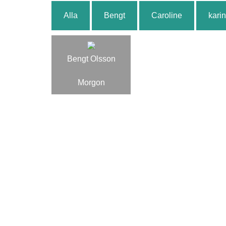
Alla
Bengt
Caroline
karin
Bengt Olsson
Morgon