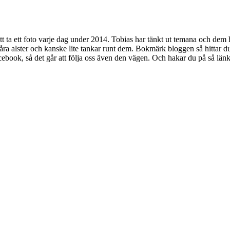
att ta ett foto varje dag under 2014. Tobias har tänkt ut temana och dem 
a alster och kanske lite tankar runt dem. Bokmärk bloggen så hittar du l
ebook, så det går att följa oss även den vägen. Och hakar du på så länka