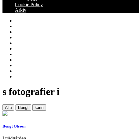
Cookie Policy
Arkiv
december 2014
november 2014
oktober 2014
september 2014
augusti 2014
juli 2014
juni 2014
maj 2014
april 2014
mars 2014
februari 2014
s fotografier i
Alla
Bengt
karin
Bengt Olsson
I trädgården