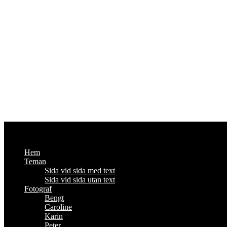
Fotoutmaningen
Om foto och annat viktigt - #enbildomdagen2014
Hem
Teman
Sida vid sida med text
Sida vid sida utan text
Fotograf
Bengt
Caroline
Karin
Peter