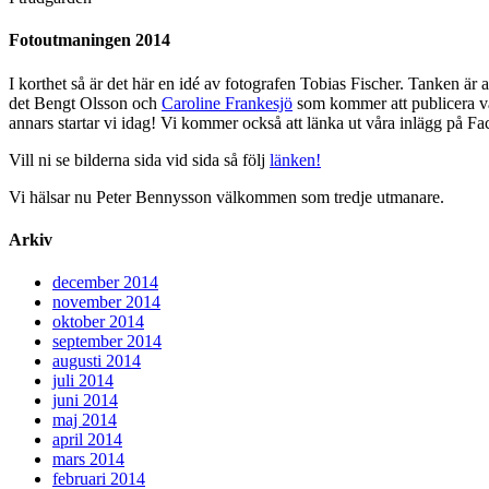
Fotoutmaningen 2014
I korthet så är det här en idé av fotografen Tobias Fischer. Tanken är 
det Bengt Olsson och
Caroline Frankesjö
som kommer att publicera vår
annars startar vi idag! Vi kommer också att länka ut våra inlägg på Fac
Vill ni se bilderna sida vid sida så följ
länken!
Vi hälsar nu Peter Bennysson välkommen som tredje utmanare.
Arkiv
december 2014
november 2014
oktober 2014
september 2014
augusti 2014
juli 2014
juni 2014
maj 2014
april 2014
mars 2014
februari 2014