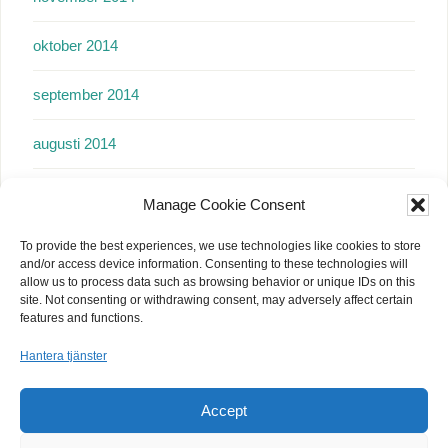
oktober 2014
september 2014
augusti 2014
juli 2014
Manage Cookie Consent
juni 2014
To provide the best experiences, we use technologies like cookies to store
and/or access device information. Consenting to these technologies will
allow us to process data such as browsing behavior or unique IDs on this
maj 2014
site. Not consenting or withdrawing consent, may adversely affect certain
features and functions.
april 2014
Hantera tjänster
mars 2014
Accept
februari 2014