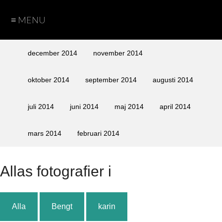
≡ MENU
Hem
Teman
Fotograf
Cookie
Arkiv
december 2014
november 2014
Policy
Sida
Sida
Bengt
Caroline
Karin
Peter
oktober 2014
september 2014
augusti 2014
vid
vid
juli 2014
juni 2014
maj 2014
april 2014
sida
sida
med
utan
mars 2014
februari 2014
text
text
Alla
s fotografier i
Alla
Bengt
karin