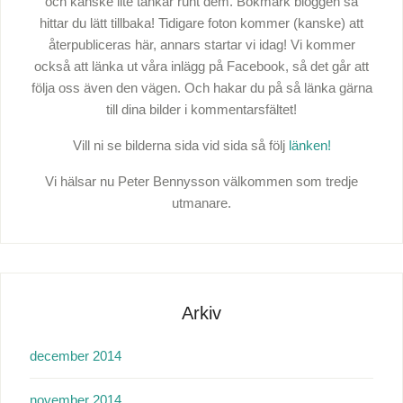
och kanske lite tankar runt dem. Bokmärk bloggen så
hittar du lätt tillbaka! Tidigare foton kommer (kanske) att
återpubliceras här, annars startar vi idag! Vi kommer
också att länka ut våra inlägg på Facebook, så det går att
följa oss även den vägen. Och hakar du på så länka gärna
till dina bilder i kommentarsfältet!
Vill ni se bilderna sida vid sida så följ
länken!
Vi hälsar nu Peter Bennysson välkommen som tredje
utmanare.
Arkiv
december 2014
november 2014