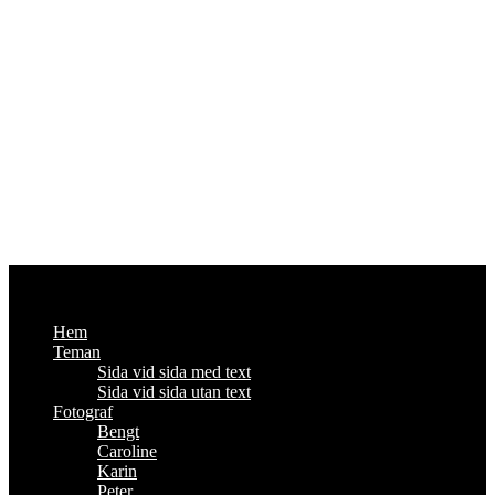
Fotoutmaningen
Om foto och annat viktigt - #enbildomdagen2014
Hem
Teman
Sida vid sida med text
Sida vid sida utan text
Fotograf
Bengt
Caroline
Karin
Peter