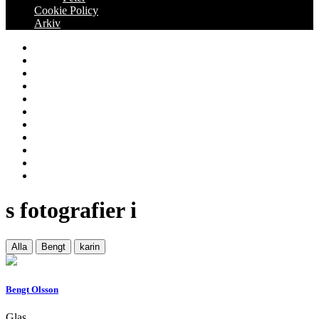
Cookie Policy
Arkiv
december 2014
november 2014
oktober 2014
september 2014
augusti 2014
juli 2014
juni 2014
maj 2014
april 2014
mars 2014
februari 2014
s fotografier i
Alla
Bengt
karin
Bengt Olsson
Glas